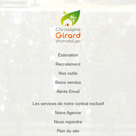
risques auxquels ce bien est exposé sont disponibles sur
le site Géorisques http://www.georisques.gouv.fr A
VISITER exclusivement avec nos 4 agences
CHRISTOPHE GIRARD IMMOBILIER de TINTENIAC
(35190), EVRAN (22630), MINIAC MORVAN (35540) et
PLELAN LE PETIT (22980).
Estimation
Recrutement
Nos outils
Biens vendus
Alerte Email
Les services de notre contrat exclusif
Notre Agence
Nous rejoindre
Plan du site