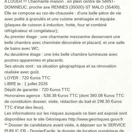
A LOUER !!! Charmante maison , en plein centre de SAINT-
DOMINEUC, proche axe RENNES (35000)-ST MALO (35400).
Elle se compose au rez-de-chaussée : d'une belle pièce de vie
avec poêle à granulés et une cuisine aménagée et équipée
(plaques de cuisson à induction, hotte, four et combiné
réfrigérateur et congélateur);
Au premier étage : une charmante mezzanine desservant une
belle chambre avec cheminée décorative et placard, et une salle
de bains avec WC;
Au deuxième étage : une très belle chambre lumineuse avec
poutres apparentes et placards.
Ses atouts sont : sa situation géographique et sa rénovation
réalisée avec goût.
LOYER : 720 €uros TTC
LIBRE le : 1 juillet 2026
Dépôt de garantie : 720 €uros TTC
Honoraires agence : 538.38 €uros TTC (dont 380.08 €uros TTC
de constitution dossier, visite, rédaction du bail et 198.30 €uros
TTC d'état des lieux).
Les informations sur les risques auxquels ce bien est exposé sont
disponibles sur le site Géorisques http://www.georisques.gouv.fr
** Dossier de candidature avant visite, à déposer sur le SERVICE
PUBLIC.FR - DossierFacile, le dossier de location numérique de