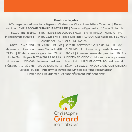
Mentions légales
Affichage des informations légales : Christophe Girard immobilier - Tinténiac | Raison
sociale : CHRISTOPHE GIRARD IMMOBILER | Adresse siège social : 15 rue Nationale -
35190 TINTENIAC | Siret : 83012857500016 | RCS : SAINT MALO | Numero TVA
Intracommunautaire : FR74830128575 | Forme juridique : SASU | Capital social : 10 000 |
Assurance RCP : AL591311/28691 |
Carte T : CPI 3503 2017 000 019 975 | Date de délivrance : 2017-06-14 | Lieu de
délivrance : 4 avenue Louis Martin 35400 SAINT MALO | Caisse de garantie financière :
CEGC. | N° de caisse de garantie : 28691TRA171 | Adresse caisse de garantie : 16 Rue
Hoche Tour Kupka B TSA 39999 92919 LA DEFENSE CEDEX | Montant de la garantie
financière : 230 000 | Nom du médiateur : Association MEDIMMOCONSO | Adresse du
médiateur : 1 Allée du Parc de Mesemena - Bât A - CS25222 - 44505 LA BAULE CEDEX |
Adresse du site :
https://medimmoconso.fr/adresser-une-reclamation/
|
Entreprise juridiquement et financièrement indépendante