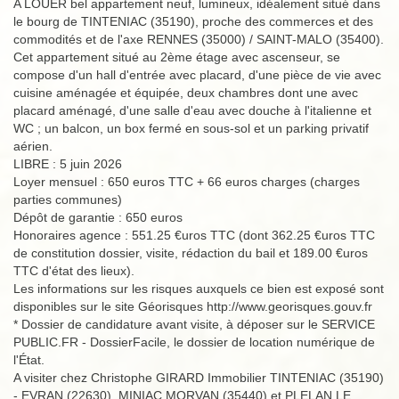
A LOUER bel appartement neuf, lumineux, idéalement situé dans
le bourg de TINTENIAC (35190), proche des commerces et des
commodités et de l'axe RENNES (35000) / SAINT-MALO (35400).
Cet appartement situé au 2ème étage avec ascenseur, se
compose d'un hall d'entrée avec placard, d'une pièce de vie avec
cuisine aménagée et équipée, deux chambres dont une avec
placard aménagé, d'une salle d'eau avec douche à l'italienne et
WC ; un balcon, un box fermé en sous-sol et un parking privatif
aérien.
LIBRE : 5 juin 2026
Loyer mensuel : 650 euros TTC + 66 euros charges (charges
parties communes)
Dépôt de garantie : 650 euros
Honoraires agence : 551.25 €uros TTC (dont 362.25 €uros TTC
de constitution dossier, visite, rédaction du bail et 189.00 €uros
TTC d'état des lieux).
Les informations sur les risques auxquels ce bien est exposé sont
disponibles sur le site Géorisques http://www.georisques.gouv.fr
* Dossier de candidature avant visite, à déposer sur le SERVICE
PUBLIC.FR - DossierFacile, le dossier de location numérique de
l'État.
A visiter chez Christophe GIRARD Immobilier TINTENIAC (35190)
- EVRAN (22630), MINIAC MORVAN (35440) et PLELAN LE