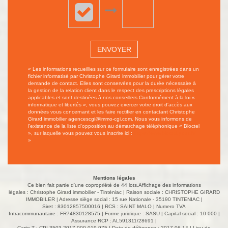
ENVOYER
« Les informations recueillies sur ce formulaire sont enregistrées dans un
fichier informatisé par Christophe Girard immobilier pour gérer votre
demande de contact. Elles sont conservées pour la durée nécessaire à
la gestion de la relation client dans le respect des prescriptions légales
applicables et sont destinées à nos conseillers Conformément à la loi «
informatique et libertés », vous pouvez exercer votre droit d'accès aux
données vous concernant et les faire rectifier en contactant Christophe
Girard immobilier agencescgi@immo-cgi.com. Nous vous informons de
l'existence de la liste d'opposition au démarchage téléphonique « Bloctel
», sur laquelle vous pouvez vous inscrire ici :
https://www.bloctel.gouv.fr/
»
Mentions légales
Ce bien fait partie d'une copropriété de 44 lots.Affichage des informations
légales : Christophe Girard immobilier - Tinténiac | Raison sociale : CHRISTOPHE GIRARD
IMMOBILER | Adresse siège social : 15 rue Nationale - 35190 TINTENIAC |
Siret : 83012857500016 | RCS : SAINT MALO | Numero TVA
Intracommunautaire : FR74830128575 | Forme juridique : SASU | Capital social : 10 000 |
Assurance RCP : AL591311/28691 |
Carte T : CPI 3503 2017 000 019 975 | Date de délivrance : 2017-06-14 | Lieu de