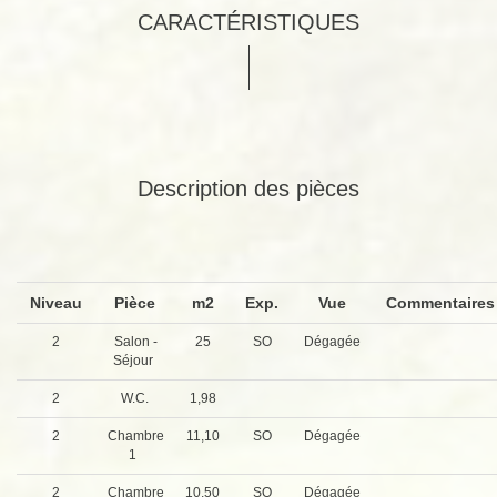
CARACTÉRISTIQUES
Description des pièces
Niveau
Pièce
m2
Exp.
Vue
Commentaire
2
Salon -
25
SO
Dégagée
Séjour
2
W.C.
1,98
2
Chambre
11,10
SO
Dégagée
1
2
Chambre
10,50
SO
Dégagée