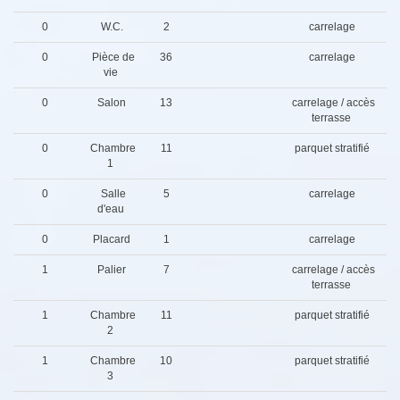
0
W.C.
2
carrelage
0
Pièce de
36
carrelage
vie
0
Salon
13
carrelage / accès
terrasse
0
Chambre
11
parquet stratifié
1
0
Salle
5
carrelage
d'eau
0
Placard
1
carrelage
1
Palier
7
carrelage / accès
terrasse
1
Chambre
11
parquet stratifié
2
1
Chambre
10
parquet stratifié
3