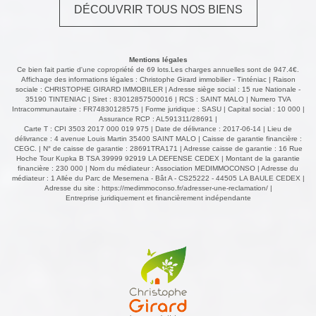
DÉCOUVRIR TOUS NOS BIENS
A. Les informations sur les risques auxquels ce bien est
exposé sont disponibles sur le site Géorisques
http://www.georisques.gouv.fr A visiter sans tarder chez
Christophe GIRARD Immobilier TINTENIAC (35190),
Mentions légales
PLELAN LE PETIT (22980), MINIAC MORVAN (35540) et
Ce bien fait partie d'une copropriété de 69 lots.Les charges annuelles sont de 947.4€.
EVRAN (22630). 520 euros de charges annuelles. A
Affichage des informations légales : Christophe Girard immobilier - Tinténiac | Raison
sociale : CHRISTOPHE GIRARD IMMOBILER | Adresse siège social : 15 rue Nationale -
visiter EXCLUSIVEMENT avec les agences Christophe
35190 TINTENIAC | Siret : 83012857500016 | RCS : SAINT MALO | Numero TVA
GIRARD Immobilier TINTENIAC (35190), EVRAN (22630)
Intracommunautaire : FR74830128575 | Forme juridique : SASU | Capital social : 10 000 |
et MINIAC MORVAN (35440) Annonce proposée par
Assurance RCP : AL591311/28691 |
Carte T : CPI 3503 2017 000 019 975 | Date de délivrance : 2017-06-14 | Lieu de
Magali MONCELIER, agent commerciale enregistrée au
délivrance : 4 avenue Louis Martin 35400 SAINT MALO | Caisse de garantie financière :
registre des commerces de SAINT-MALO, sous le
CEGC. | N° de caisse de garantie : 28691TRA171 | Adresse caisse de garantie : 16 Rue
numéro, 911 251 387.
Hoche Tour Kupka B TSA 39999 92919 LA DEFENSE CEDEX | Montant de la garantie
financière : 230 000 | Nom du médiateur : Association MEDIMMOCONSO | Adresse du
médiateur : 1 Allée du Parc de Mesemena - Bât A - CS25222 - 44505 LA BAULE CEDEX |
Adresse du site :
https://medimmoconso.fr/adresser-une-reclamation/
|
Entreprise juridiquement et financièrement indépendante