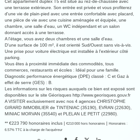
Cet appartement duplex T5 est situé au rez-de-chaussée avec
une terrasse extérieure. Son entrée est privée et vous profiterez
d'une vie de plain-pied avec une entrée confortable avec placard,
une pièce de vie avec une cuisine aménagée et équipée, une
chambre, une salle d'eau, un WC indépendant et un salon
donnant accès à une terrasse.
A l'étage, vous avez deux chambres et une salle d'eau.
D'une surface de 100 m², il est orienté Sud/Ouest sans vis-à-vis.
Une prise pour voiture électrique est installée à l'extérieur côté
parking.
Vous êtes à proximité immédiate des commodités, tous
commerces, restaurants et écoles : Idéal pour une famille.
Diagnostic performance énergétique (DPE) classé : C et Gaz à
effet de serre (GES) : B.
Les informations sur les risques auxquels ce bien est exposé sont
disponibles sur le site Géorisques http://www.georisques.gouv.fr
A VISITER exclusivement avec nos 4 agences CHRISTOPHE
GIRARD IMMOBILIER de TINTENIAC (35190), EVRAN (22630),
MINIAC MORVAN (35540) et PLELAN LE PETIT (22980).
** €223 790
honoraires inclus
|
|
€210 000
hors honoraires
Honoraires :
6.57% TTC à la charge de l'acquéreur