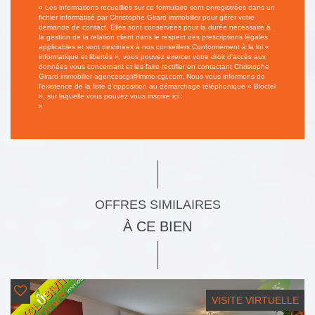
« Les informations recueillies sur ce formulaire sont enregistrées dans un
fichier informatisé par Christophe Girard immobilier pour gérer votre
demande de contact. Elles sont conservées pour la durée nécessaire à
la gestion de la relation client dans le respect des prescriptions légales
applicables et sont destinées à nos conseillers Conformément à la loi «
informatique et libertés », vous pouvez exercer votre droit d'accès aux
données vous concernant et les faire rectifier en contactant Christophe
Girard immobilier agencescgi@immo-cgi.com. Nous vous informons de
l'existence de la liste d'opposition au démarchage téléphonique « Bloctel
», sur laquelle vous pouvez vous inscrire ici :
https://www.bloctel.gouv.fr/
»
OFFRES SIMILAIRES
À CE BIEN
VISITE VIRTUELLE