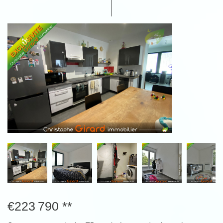
€223 790
**