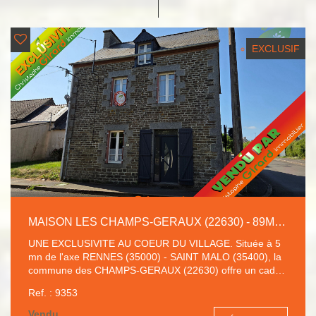
EXCLUSIF
MAISON LES CHAMPS-GERAUX (22630) - 89M² - 2 CHAMBRES.
UNE EXCLUSIVITE AU COEUR DU VILLAGE. Située à 5
mn de l'axe RENNES (35000) - SAINT MALO (35400), la
commune des CHAMPS-GERAUX (22630) offre un cadre
de vie paisible. Vous serez séduit par la localisation et la
Ref. : 9353
proximité des commodités à quelques minutes sur les
communes de EVRAN (22630) et LANVALLAY (22100).
Vendu