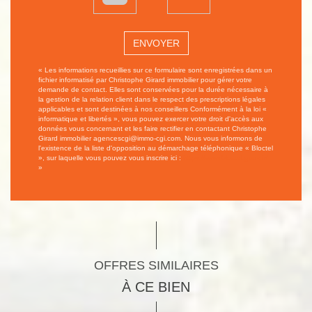
ENVOYER
« Les informations recueillies sur ce formulaire sont enregistrées dans un
fichier informatisé par Christophe Girard immobilier pour gérer votre
demande de contact. Elles sont conservées pour la durée nécessaire à
la gestion de la relation client dans le respect des prescriptions légales
applicables et sont destinées à nos conseillers Conformément à la loi «
informatique et libertés », vous pouvez exercer votre droit d'accès aux
données vous concernant et les faire rectifier en contactant Christophe
Girard immobilier agencescgi@immo-cgi.com. Nous vous informons de
l'existence de la liste d'opposition au démarchage téléphonique « Bloctel
», sur laquelle vous pouvez vous inscrire ici :
https://www.bloctel.gouv.fr/
»
OFFRES SIMILAIRES
À CE BIEN