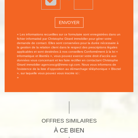
ENVOYER
« Les informations recueillies sur ce formulaire sont enregistrées dans un
fichier informatisé par Christophe Girard immobilier pour gérer votre
demande de contact. Elles sont conservées pour la durée nécessaire à
la gestion de la relation client dans le respect des prescriptions légales
applicables et sont destinées à nos conseillers Conformément à la loi «
informatique et libertés », vous pouvez exercer votre droit d'accès aux
données vous concernant et les faire rectifier en contactant Christophe
Girard immobilier agencescgi@immo-cgi.com. Nous vous informons de
l'existence de la liste d'opposition au démarchage téléphonique « Bloctel
», sur laquelle vous pouvez vous inscrire ici :
https://www.bloctel.gouv.fr/
»
OFFRES SIMILAIRES
À CE BIEN