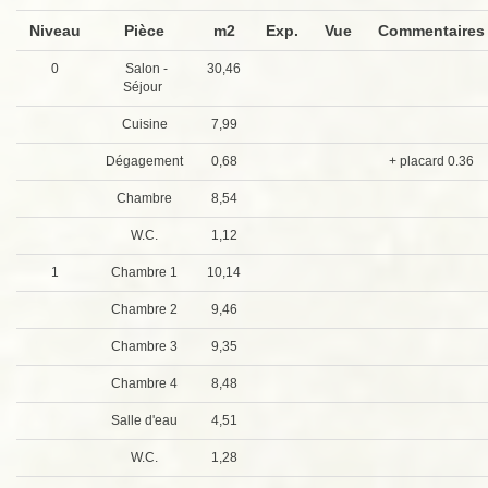
Niveau
Pièce
m2
Exp.
Vue
Commentaire
0
Salon -
30,46
Séjour
Cuisine
7,99
Dégagement
0,68
+ placard 0.36
Chambre
8,54
W.C.
1,12
1
Chambre 1
10,14
Chambre 2
9,46
Chambre 3
9,35
Chambre 4
8,48
Salle d'eau
4,51
W.C.
1,28