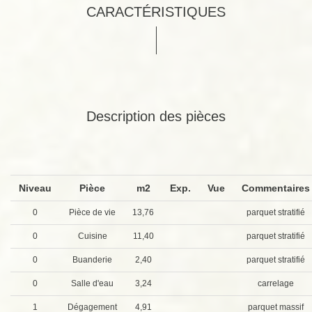
CARACTÉRISTIQUES
Description des pièces
Niveau
Pièce
m2
Exp.
Vue
Commentaire
0
Pièce de vie
13,76
parquet stratifié
0
Cuisine
11,40
parquet stratifié
0
Buanderie
2,40
parquet stratifié
0
Salle d'eau
3,24
carrelage
1
Dégagement
4,91
parquet massif