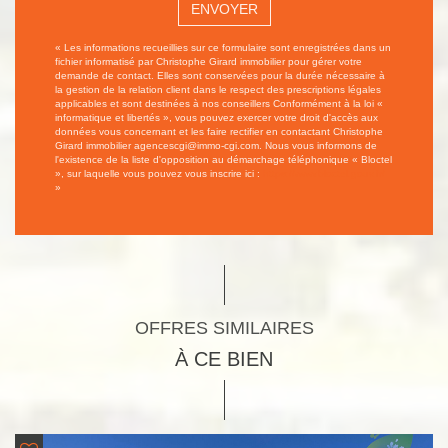
ENVOYER
« Les informations recueillies sur ce formulaire sont enregistrées dans un
fichier informatisé par Christophe Girard immobilier pour gérer votre
demande de contact. Elles sont conservées pour la durée nécessaire à
la gestion de la relation client dans le respect des prescriptions légales
applicables et sont destinées à nos conseillers Conformément à la loi «
informatique et libertés », vous pouvez exercer votre droit d'accès aux
données vous concernant et les faire rectifier en contactant Christophe
Girard immobilier agencescgi@immo-cgi.com. Nous vous informons de
l'existence de la liste d'opposition au démarchage téléphonique « Bloctel
», sur laquelle vous pouvez vous inscrire ici :
https://www.bloctel.gouv.fr/
»
OFFRES SIMILAIRES
À CE BIEN