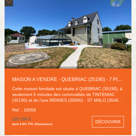
MAISON A VENDRE - QUEBRIAC (35190) - 7 PIECES
Cette maison familiale est située à QUEBRIAC (35190), à
seulement 5 minutes des commodités de TINTENIAC
(35190) et de l'axe RENNES (35000) - ST MALO (35400)
et 15 minutes de COMBOURG (35270) avec toutes les
Ref. : 16058
commodités et la gare. Venez profiter d'une maison
indépendante, avec un grand terrain de plus de 2 000 m².
325 190 €
DÉCOUVRIR
Exposée SUD-OUEST, elle vous propose une grande
dont 4.9% TTC d'honoraires
pièce de vie avec véranda chauffée de 72 m² avec un
poêle à bois, une cuisine aménagée et entièrement