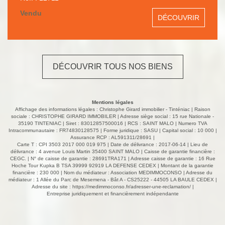
de potentiel située dans un hameau au calme. Vous
profitez d'un grand terrain actuellement aménagé en
Vendu
DÉCOUVRIR
jardin et potager. Au rez-de-chaussée, vous profiterez
d'un salon-séjour avec une cheminée insert, un salon,
une arrière cuisine, une chambre et une salle d'eau avec
WC. Une véranda de 20 m² exposée Sud complète
l'ensemble. Le grenier pourrait être aménagé en surface
DÉCOUVRIR TOUS NOS BIENS
supplémentaire. Vous avez des dépendances attenantes
à la maison avec grenier au-dessus. Un garage est
indépendant avec une surface d'environ 47 m². Un
hangar et ancienne étable d'une surface d'environ 170 m²
Mentions légales
seront parfaits pour un atelier. Des travaux sont à prévoir.
Affichage des informations légales : Christophe Girard immobilier - Tinténiac | Raison
« Logement à consommation énergétique excessive :
sociale : CHRISTOPHE GIRARD IMMOBILER | Adresse siège social : 15 rue Nationale -
35190 TINTENIAC | Siret : 83012857500016 | RCS : SAINT MALO | Numero TVA
classe G » . Montant estimé des dépenses annuelles
Intracommunautaire : FR74830128575 | Forme juridique : SASU | Capital social : 10 000 |
d'énergie pour un usage standard : entre 1 040 € et 1 450
Assurance RCP : AL591311/28691 |
€ par an. Les informations sur les risques auxquels ce
Carte T : CPI 3503 2017 000 019 975 | Date de délivrance : 2017-06-14 | Lieu de
délivrance : 4 avenue Louis Martin 35400 SAINT MALO | Caisse de garantie financière :
bien est exposé sont disponibles sur le site Géorisques
CEGC. | N° de caisse de garantie : 28691TRA171 | Adresse caisse de garantie : 16 Rue
http://www.georisques.gouv.fr A VISITER en
Hoche Tour Kupka B TSA 39999 92919 LA DEFENSE CEDEX | Montant de la garantie
EXCLUSIVITE avec vos agences CHRISTOPHE GIRARD
financière : 230 000 | Nom du médiateur : Association MEDIMMOCONSO | Adresse du
médiateur : 1 Allée du Parc de Mesemena - Bât A - CS25222 - 44505 LA BAULE CEDEX |
IMMOBILIER de TINTENIAC (35190), EVRAN (22630) ,
Adresse du site :
https://medimmoconso.fr/adresser-une-reclamation/
|
MINIAC MORVAN (35540) et PLELAN LE PETIT (22980).
Entreprise juridiquement et financièrement indépendante