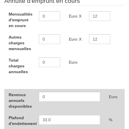
Annuité d'emprunt en cours
Mensualités
Euro
X
d'emprunt
en cours
Autres
Euro
X
charges
mensuelles
Total
Euro
charges
annuelles
Revenus
Euro
annuels
disponibles
Plafond
%
d'endettement