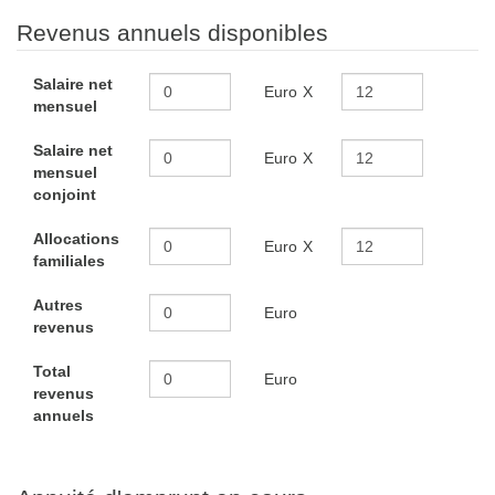
Revenus annuels disponibles
Salaire net
Euro
X
mensuel
Salaire net
Euro
X
mensuel
conjoint
Allocations
Euro
X
familiales
Autres
Euro
revenus
Total
Euro
revenus
annuels